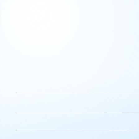
Protégez vos espaces
Sublimez vos vitrages
Habillez vos surfaces
Films et covering bateaux